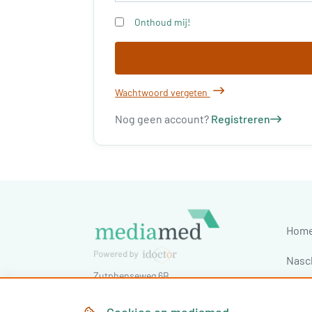
Onthoud mij!
Wachtwoord vergeten
Nog geen account?
Registreren
Hom
Nasc
Zutphenseweg 6B
Cong
7418 AJ
Deventer
,
Nederland
Tel:
030-7603620