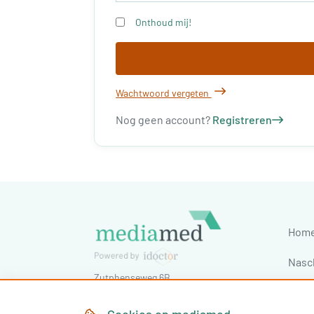
Onthoud mij!
Wachtwoord vergeten
Nog geen account?
Registreren
Hom
Nasc
Zutphenseweg 6B
Cong
7418 AJ
Deventer
,
Nederland
Tel:
030-7603620