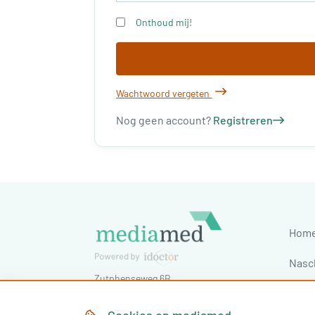
Onthoud mij!
Wachtwoord vergeten
Nog geen account?
Registreren
Hom
Nasc
Zutphenseweg 6B
Cong
7418 AJ
Deventer
,
Nederland
Tel:
030-7603620