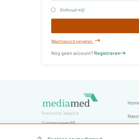
Onthoud mij!
Wachtwoord vergeten
Nog geen account?
Registreren
Hom
Nasc
Zutphenseweg 6B
Cong
7418 AJ
Deventer
,
Nederland
Tel:
030-7603620