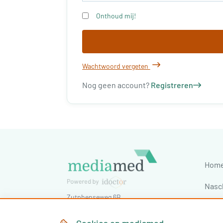
Onthoud mij!
Wachtwoord vergeten
Nog geen account?
Registreren
Hom
Nasc
Zutphenseweg 6B
Cong
7418 AJ
Deventer
,
Nederland
Tel:
030-7603620