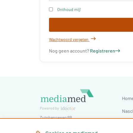
Onthoud mij!
Wachtwoord vergeten
Nog geen account?
Registreren
Hom
Nasc
Zutphenseweg 6B
Cong
7418 AJ
Deventer
,
Nederland
Tel:
030-7603620