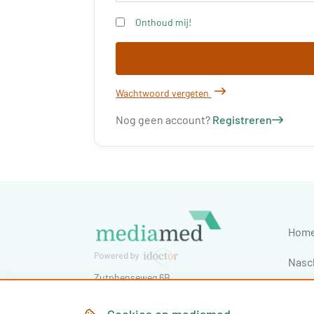
Onthoud mij!
Wachtwoord vergeten
Nog geen account?
Registreren
Hom
Nasc
Zutphenseweg 6B
Cong
7418 AJ
Deventer
,
Nederland
Tel:
030-7603620