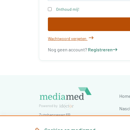
Onthoud mij!
Wachtwoord vergeten
Nog geen account?
Registreren
Hom
Nasc
Zutphenseweg 6B
Cong
7418 AJ
Deventer
,
Nederland
Tel:
030-7603620