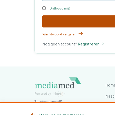
Onthoud mij!
Wachtwoord vergeten
Nog geen account?
Registreren
Hom
Nasc
Zutphenseweg 6B
Cong
7418 AJ
Deventer
,
Nederland
Tel:
030-7603620