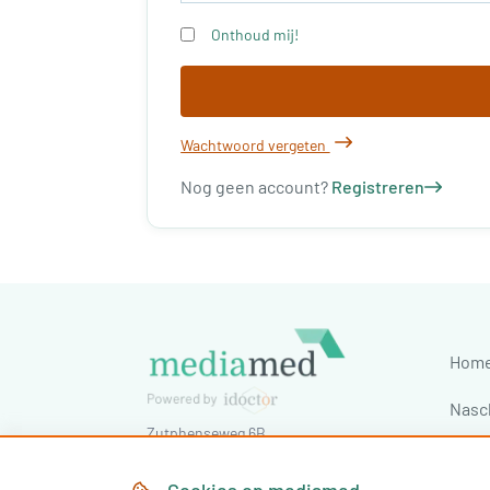
Onthoud mij!
Wachtwoord vergeten
Nog geen account?
Registreren
Hom
Nasc
Zutphenseweg 6B
Cong
7418 AJ
Deventer
,
Nederland
Tel:
030-7603620