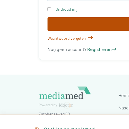
Onthoud mij!
Wachtwoord vergeten
Nog geen account?
Registreren
Hom
Nasc
Zutphenseweg 6B
Cong
7418 AJ
Deventer
,
Nederland
Tel:
030-7603620