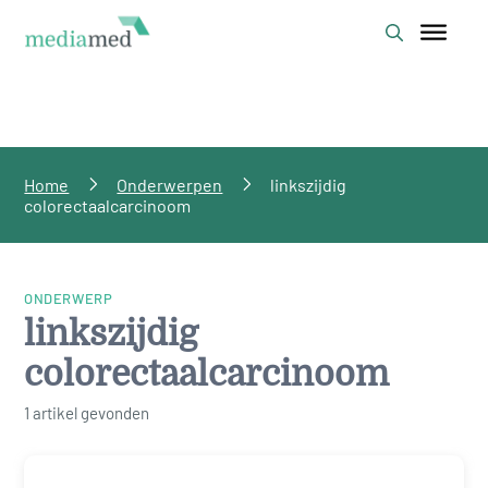
Home
Onderwerpen
linkszijdig
colorectaalcarcinoom
ONDERWERP
linkszijdig
colorectaalcarcinoom
1 artikel gevonden