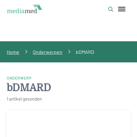
Home
Onderwerpen
bDMARD
ONDERWERP
bDMARD
1 artikel gevonden