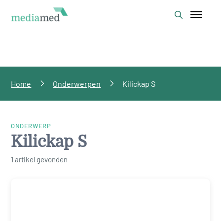
Home
Onderwerpen
Kilickap S
ONDERWERP
Kilickap S
1 artikel gevonden