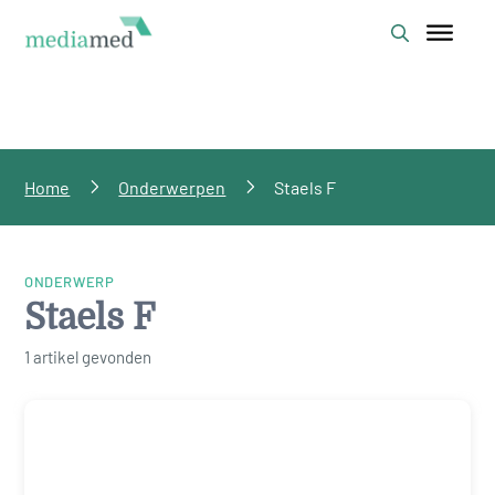
Home
Onderwerpen
Staels F
ONDERWERP
Staels F
1 artikel gevonden