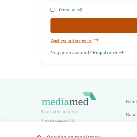
Onthoud mij!
Wachtwoord vergeten
Nog geen account?
Registreren
Hom
Nasc
Zutphenseweg 6B
Cong
7418 AJ
Deventer
,
Nederland
Tel:
030-7603620