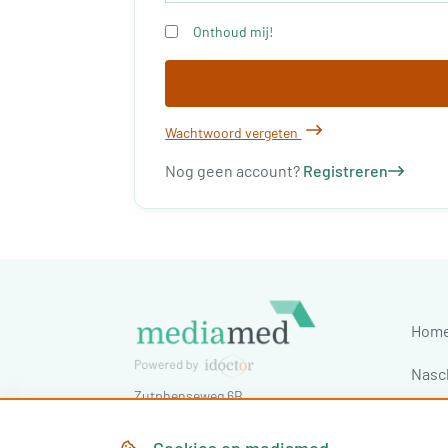
Onthoud mij!
Wachtwoord vergeten
Nog geen account?
Registreren
Hom
Nasc
Zutphenseweg 6B
Cong
7418 AJ
Deventer
,
Nederland
Tel:
030-7603620