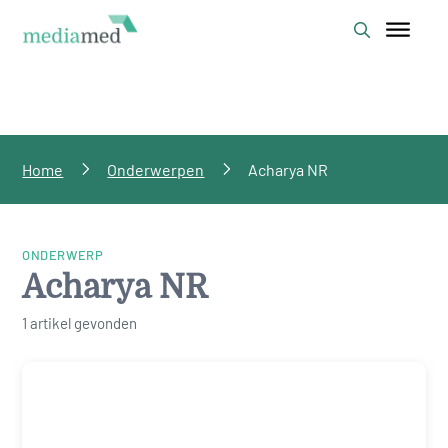
Home
Onderwerpen
Acharya NR
ONDERWERP
Acharya NR
1 artikel gevonden