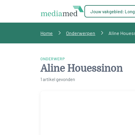
Jouw vakgebied: Long
Home
Onderwerpen
Aline Houes
ONDERWERP
Aline Houessinon
1 artikel gevonden