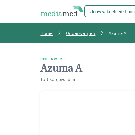
Jouw vakgebied: Long
Home
Onderwerpen
Azuma A
ONDERWERP
Azuma A
1 artikel gevonden