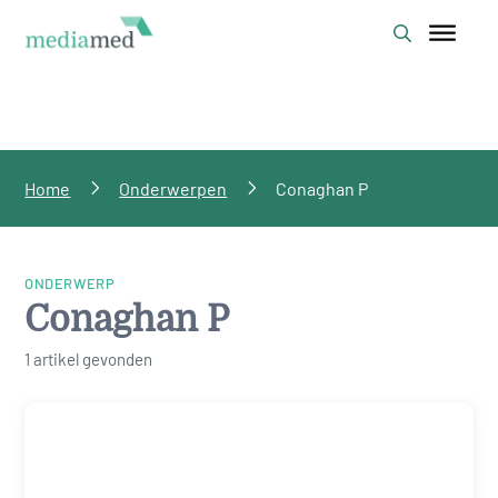
Home
Onderwerpen
Conaghan P
ONDERWERP
Conaghan P
1 artikel gevonden