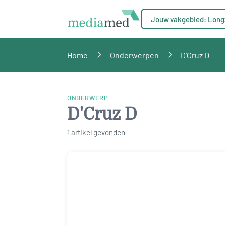
Jouw vakgebied: Long
Home
Onderwerpen
D'Cruz D
ONDERWERP
D'Cruz D
1 artikel gevonden