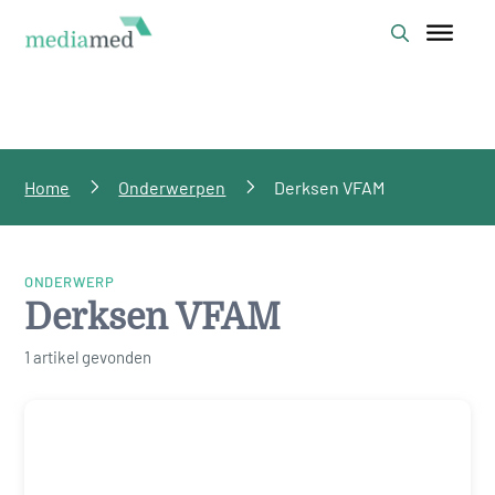
Home
Onderwerpen
Derksen VFAM
ONDERWERP
Derksen VFAM
1 artikel gevonden