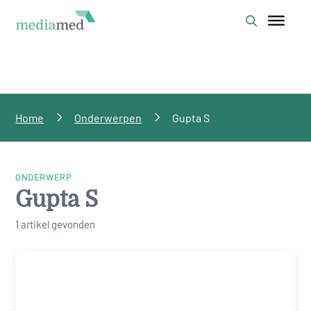
Home
Onderwerpen
Gupta S
ONDERWERP
Gupta S
1 artikel gevonden