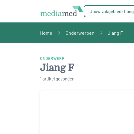
Jouw vakgebied: Long
Home
Onderwerpen
Jiang F
ONDERWERP
Jiang F
1 artikel gevonden