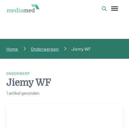
Home
Onderwerpen
Jiemy WF
ONDERWERP
Jiemy WF
1 artikel gevonden