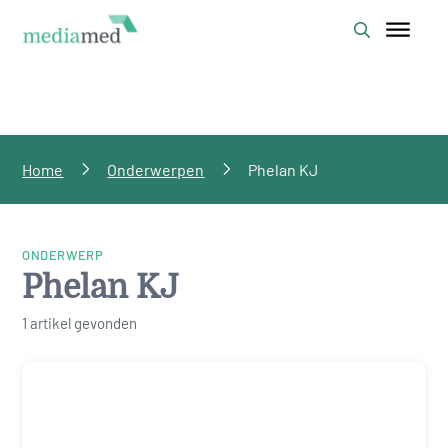
Home
Onderwerpen
Phelan KJ
ONDERWERP
Phelan KJ
1 artikel gevonden