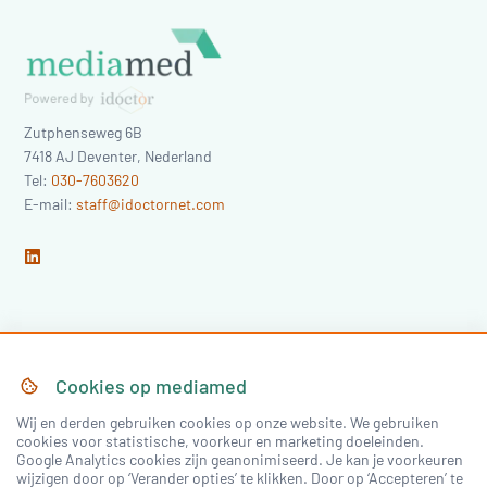
Zutphenseweg 6B
7418 AJ
Deventer
,
Nederland
Tel:
030-7603620
E-mail:
staff@idoctornet.com
Home
Over Mediamed
Cookies op
mediamed
Wij en derden gebruiken cookies op onze website. We gebruiken
Nascholing
Nieuws & Artikelen
cookies voor statistische, voorkeur en marketing doeleinden.
Google Analytics cookies zijn geanonimiseerd. Je kan je voorkeuren
Congressen
wijzigen door op ‘Verander opties’ te klikken. Door op ‘Accepteren’ te