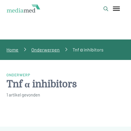
Home
Onderwerpen
Tnf α inhibitors
ONDERWERP
Tnf α inhibitors
1 artikel gevonden