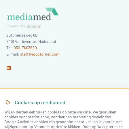
Zutphenseweg 6B
7418 AJ
Deventer
,
Nederland
Tel:
030-7603620
E-mail:
staff@idoctornet.com
Home
Over Mediamed
Cookies op
mediamed
Wij en derden gebruiken cookies op onze website. We gebruiken
Nascholing
Nieuws & Artikelen
cookies voor statistische, voorkeur en marketing doeleinden.
Google Analytics cookies zijn geanonimiseerd. Je kan je voorkeuren
Congressen
wijzigen door op ‘Verander opties’ te klikken. Door op ‘Accepteren’ te