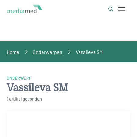
Home
Onderwerpen
Vassileva SM
ONDERWERP
Vassileva SM
1 artikel gevonden