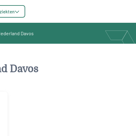
ziekten
Nederland Davos
nd Davos