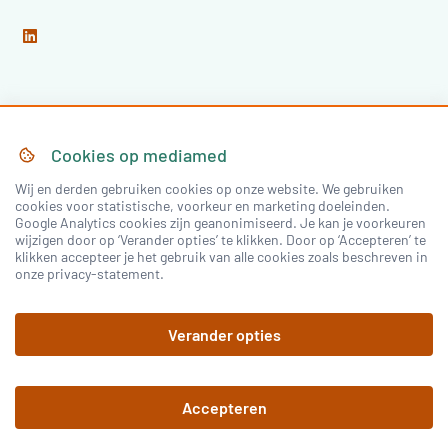
Home
Over Mediamed
Cookies op
mediamed
Wij en derden gebruiken cookies op onze website. We gebruiken
Nascholing
Nieuws & Artikelen
cookies voor statistische, voorkeur en marketing doeleinden.
Google Analytics cookies zijn geanonimiseerd. Je kan je voorkeuren
Congressen
wijzigen door op ‘Verander opties’ te klikken. Door op ‘Accepteren’ te
klikken accepteer je het gebruik van alle cookies zoals beschreven in
onze privacy-statement.
Inloggen
Verander opties
Registreren
Accepteren
©
2026
mediamed
Privacy Policy
Algemene
voorwaarden