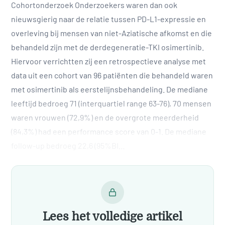
Cohortonderzoek Onderzoekers waren dan ook
nieuwsgierig naar de relatie tussen PD-L1-expressie en
overleving bij mensen van niet-Aziatische afkomst en die
behandeld zijn met de derdegeneratie-TKI osimertinib.
Hiervoor verrichtten zij een retrospectieve analyse met
data uit een cohort van 96 patiënten die behandeld waren
met osimertinib als eerstelijnsbehandeling. De mediane
leeftijd bedroeg 71 (interquartiel range 63-76), 70 mensen
waren vrouwen (72,9%) en de overgrote meerderheid
(84,3%) had een performance score van 0-1. De mediane
follow-up bedroeg 22,6 (95%BI…
Lees het volledige artikel