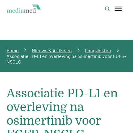
Home
Nieuws & Artikelen
Longziekten
Associatie PD-L1 en overleving na osimertinib voor EGFR-
NSCLC
Associatie PD-L1 en
overleving na
osimertinib voor