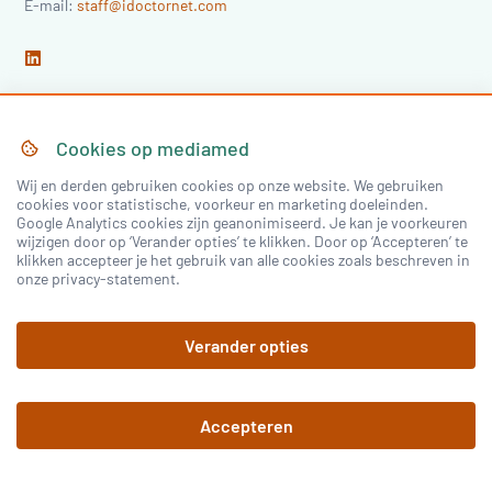
E-mail:
staff@idoctornet.com
Cookies op
mediamed
Home
Over Mediamed
Wij en derden gebruiken cookies op onze website. We gebruiken
cookies voor statistische, voorkeur en marketing doeleinden.
Google Analytics cookies zijn geanonimiseerd. Je kan je voorkeuren
Nascholing
Nieuws & Artikelen
wijzigen door op ‘Verander opties’ te klikken. Door op ‘Accepteren’ te
klikken accepteer je het gebruik van alle cookies zoals beschreven in
Congressen
onze privacy-statement.
Verander opties
Inloggen
Accepteren
Registreren
©
2026
mediamed
Privacy Policy
Algemene