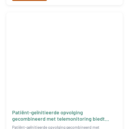
Patiënt-geïnitieerde opvolging
gecombineerd met telemonitoring biedt
efficiëntere zorg bij stabiele SpA
Patiënt-geïnitieerde opvolging gecombineerd met