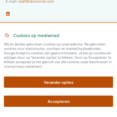
E-mail:
staff@idoctornet.com
Cookies op
mediamed
Home
Over Mediamed
Wij en derden gebruiken cookies op onze website. We gebruiken
cookies voor statistische, voorkeur en marketing doeleinden.
Google Analytics cookies zijn geanonimiseerd. Je kan je voorkeuren
Nascholing
Nieuws & Artikelen
wijzigen door op ‘Verander opties’ te klikken. Door op ‘Accepteren’ te
klikken accepteer je het gebruik van alle cookies zoals beschreven in
Congressen
onze privacy-statement.
Verander opties
Inloggen
Accepteren
Registreren
©
2026
mediamed
Privacy Policy
Algemene