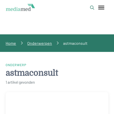
Home
Onderwerpen
astmaconsult
ONDERWERP
astmaconsult
1 artikel gevonden