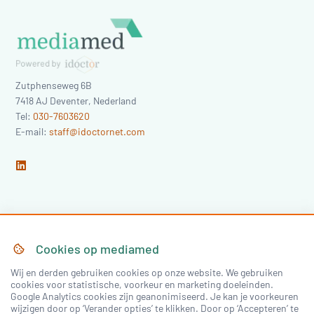
Zutphenseweg 6B
7418 AJ
Deventer
,
Nederland
Tel:
030-7603620
E-mail:
staff@idoctornet.com
Home
Over Mediamed
Cookies op
mediamed
Wij en derden gebruiken cookies op onze website. We gebruiken
Nascholing
Nieuws & Artikelen
cookies voor statistische, voorkeur en marketing doeleinden.
Google Analytics cookies zijn geanonimiseerd. Je kan je voorkeuren
Congressen
wijzigen door op ‘Verander opties’ te klikken. Door op ‘Accepteren’ te