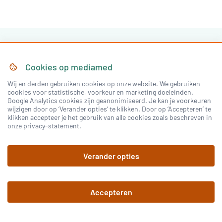
Cookies op
mediamed
Wij en derden gebruiken cookies op onze website. We gebruiken
cookies voor statistische, voorkeur en marketing doeleinden.
Zutphenseweg 6B
Google Analytics cookies zijn geanonimiseerd. Je kan je voorkeuren
7418 AJ
Deventer
,
Nederland
wijzigen door op ‘Verander opties’ te klikken. Door op ‘Accepteren’ te
klikken accepteer je het gebruik van alle cookies zoals beschreven in
Tel:
030-7603620
onze privacy-statement.
E-mail:
staff@idoctornet.com
Verander opties
Accepteren
Home
Over Mediamed