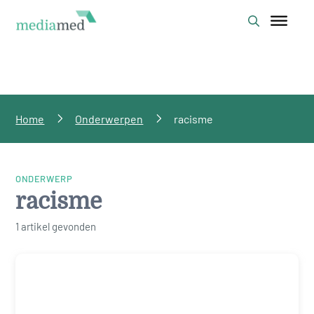
Home
Onderwerpen
racisme
ONDERWERP
racisme
1 artikel gevonden