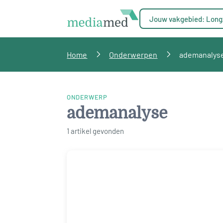
Jouw vakgebied: Long
Home
Onderwerpen
ademanalys
ONDERWERP
ademanalyse
1 artikel gevonden