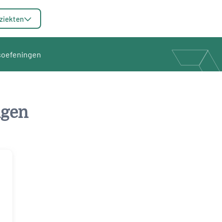
ziekten
soefeningen
ngen