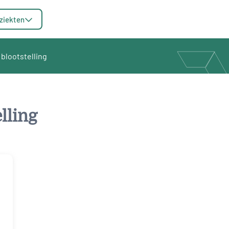
ziekten
blootstelling
lling