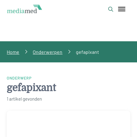
Home
Onderwerpen
gefapixant
ONDERWERP
gefapixant
1 artikel gevonden