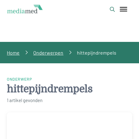
Home
Onderwerpen
hittepijndrempels
ONDERWERP
hittepijndrempels
1 artikel gevonden