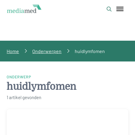
Home
Onderwerpen
huidlymfomen
ONDERWERP
huidlymfomen
1 artikel gevonden