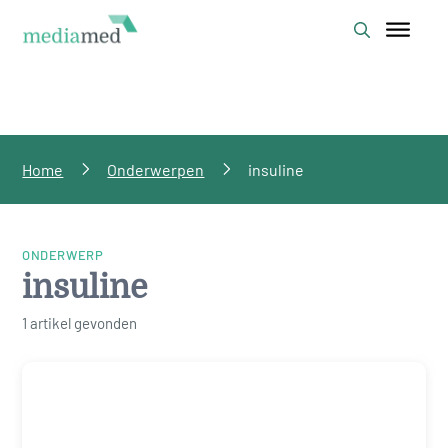
Home
Onderwerpen
insuline
ONDERWERP
insuline
1 artikel gevonden