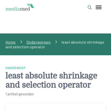
Home
Onderwerpen
least absolute shrinkage
and selection operator
ONDERWERP
least absolute shrinkage
and selection operator
1 artikel gevonden