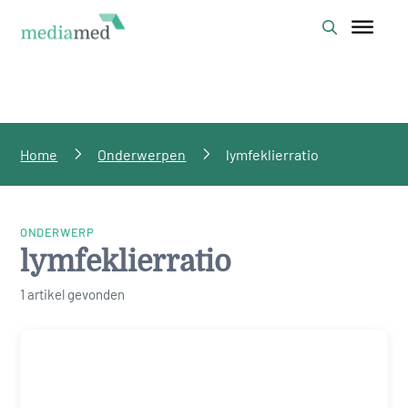
Home
Onderwerpen
lymfeklierratio
ONDERWERP
lymfeklierratio
1 artikel gevonden