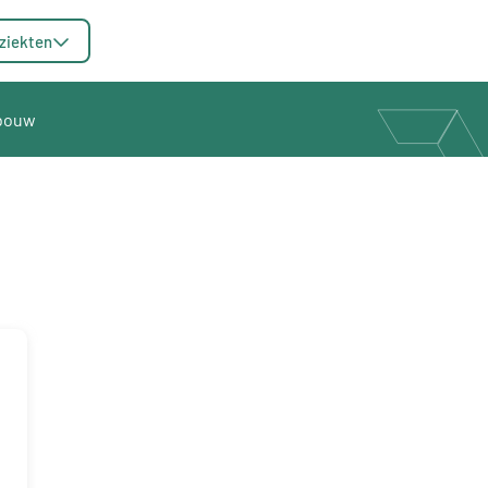
ziekten
fbouw