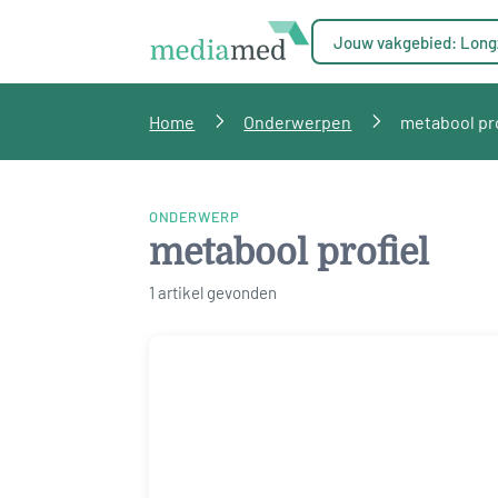
Jouw vakgebied: Long
Home
Onderwerpen
metabool pr
ONDERWERP
metabool profiel
1 artikel gevonden