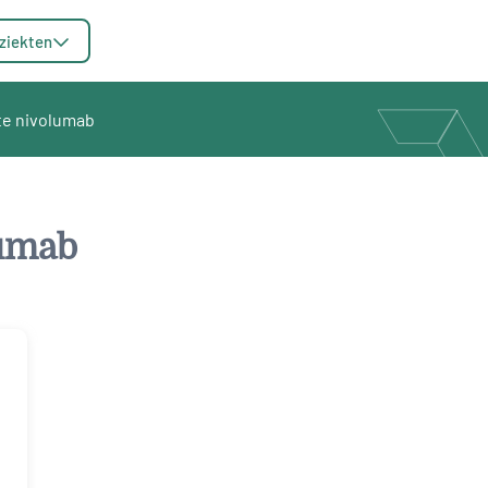
ziekten
e nivolumab
lumab